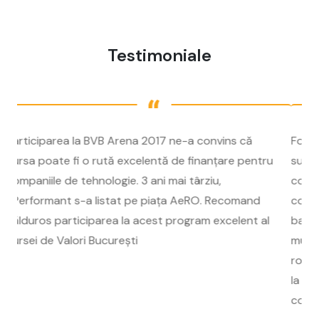
Testimoniale
Formarea unui nou model de creștere economică
sustenabilă și pe termen lung se bazează pe
companiile locale. Ne aflăm într-o perioadă, când
comunicațiile și tehnologia au redus dramatic
barierele de expansiune pentru companii, există mai
multe oportunități pentru ca antreprenorii și ideile
românești să devină povești de succes amplificate
la scara. Misiunea Microsoft e de a sprijini toate
companiile în a-și realiza pe deplin potențialul,