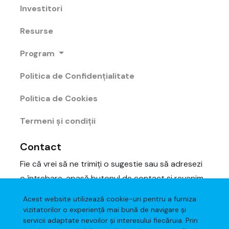
Investitori
Resurse
Program
Politica de Confidențialitate
Politica de Cookies
Termeni și condiții
Contact
Fie că vrei să ne trimiți o sugestie sau să adresezi
o întrebare, apasă butonul de contact și revenim
cu un răspuns cât se poate de repede.
Acest website utilizează cookie-uri pentru a furniza
vizitatorilor o experiență mai bună de navigare și
servicii adaptate nevoilor și interesului fiecăruia. Prin
Scrie-ne