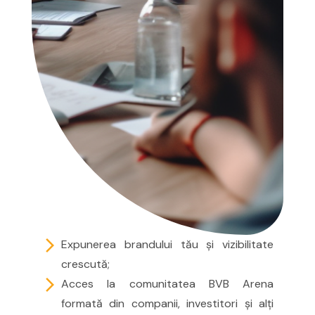
arrow_forward_ios
Expunerea brandului tău și vizibilitate
crescută;
arrow_forward_ios
Acces la comunitatea BVB Arena
formată din companii, investitori și alți