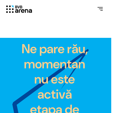
Ne pare rău,
momentan
nu este
activă
etapa de