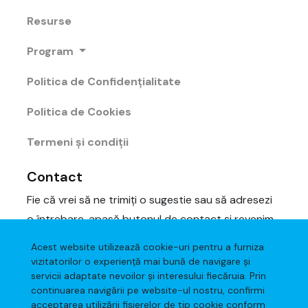
Resurse
Program
Politica de Confidențialitate
Politica de Cookies
Termeni și condiții
Contact
Fie că vrei să ne trimiți o sugestie sau să adresezi
o întrebare, apasă butonul de contact și revenim
cu un răspuns cât se poate de repede.
Acest website utilizează cookie-uri pentru a furniza
vizitatorilor o experiență mai bună de navigare și
servicii adaptate nevoilor și interesului fiecăruia. Prin
Scrie-ne
continuarea navigării pe website-ul nostru, confirmi
acceptarea utilizării fişierelor de tip cookie conform